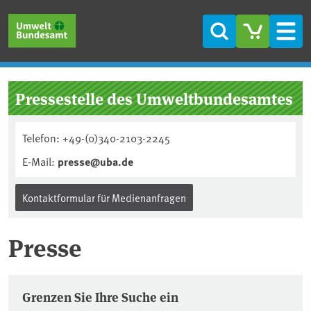
Direkt zum Inhalt
Direkt zum Hauptmenü
Direkt zur Fußzeile
Suche
Men
Pressestelle des Umweltbundesamtes
Telefon: +49-(0)340-2103-2245
E-Mail:
presse@uba.de
Kontaktformular für Medienanfragen
Presse
Pressemitteilungen
Grenzen Sie Ihre Suche ein