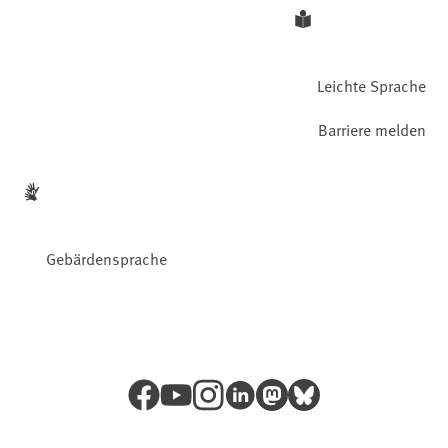
Leichte Sprache
Barriere melden
Gebärdensprache
Facebook
YouTube
Instagram
LinkedIn
Mastodon
Bluesky