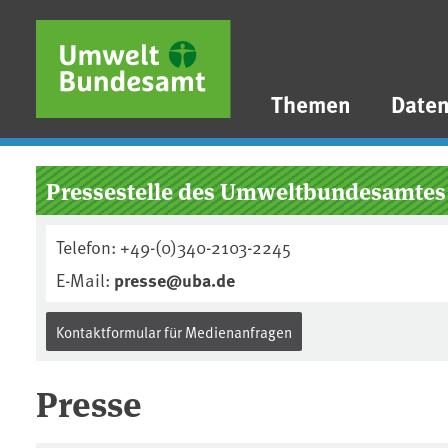
Direkt zum Inhalt
Direkt zum Hauptmenü
Direkt zur Fußzeile
Themen
Date
Pressestelle des Umweltbundesamtes
Telefon: +49-(0)340-2103-2245
E-Mail:
presse@uba.de
Kontaktformular für Medienanfragen
Presse