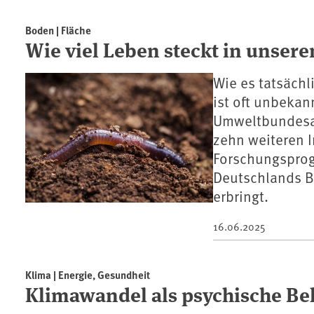
Boden | Fläche
Wie viel Leben steckt in unser
Wie es tatsäch
ist oft unbekan
Umweltbundesam
zehn weiteren I
Forschungsprogr
Deutschlands B
erbringt.
16.06.2025
Klima | Energie, Gesundheit
Klimawandel als psychische Be