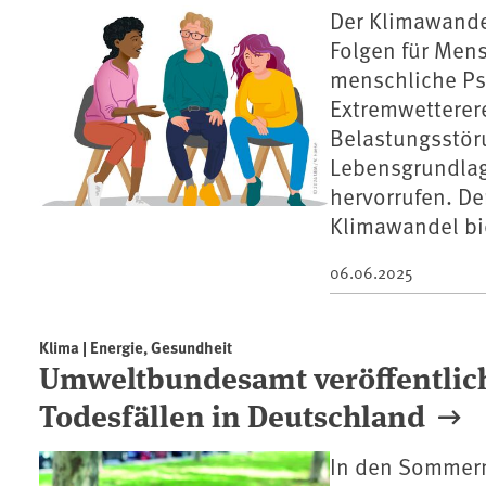
Der Klimawande
Folgen für Men
menschliche Ps
Extremwetterer
Belastungsstör
Lebensgrundlag
hervorrufen. D
Klimawandel bie
06.06.2025
Klima | Energie, Gesundheit
Umweltbundesamt veröffentlich
Todesfällen in Deutschland
In den Sommern