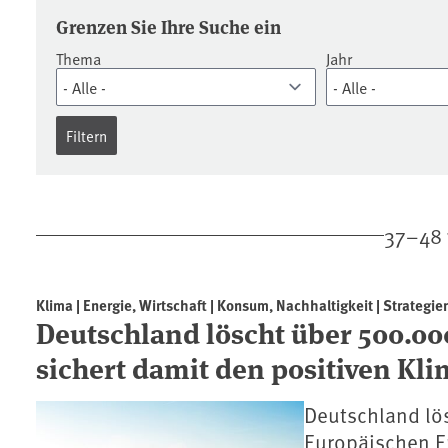
Pressemitteilungen
Grenzen Sie Ihre Suche ein
Thema
Jahr
37–48 
Klima | Energie, Wirtschaft | Konsum, Nachhaltigkeit | Strategien
Deutschland löscht über 500.00
sichert damit den positiven Kli
Deutschland lös
Europäischen E