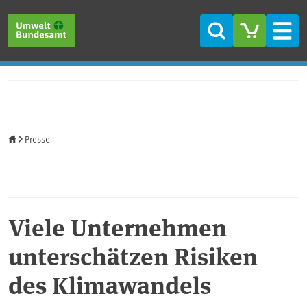
Direkt zum Inhalt
Direkt zum Hauptmenü
Direkt zur Fußzeile
Suche
Men
Startseite
Presse
Viele Unternehmen
unterschätzen Risiken
des Klimawandels