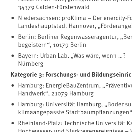
34379 Calden-Fürstenwald
Niedersachsen: proKlima – Der enercity-Fo
Landeshauptstadt Hannover, „Förderange
Berlin: Berliner Regenwasseragentur, „Be
begeistern“, 10179 Berlin
Bayern: Urban Lab, „Was wäre, wenn …? – 
Nürnberg
Kategorie 3: Forschungs- und Bildungseinri
Hamburg: EnergieBauZentrum, „Präventi
Handwerk“, 21079 Hamburg
Hamburg: Universität Hamburg, „Bodensu
klimaangepasste Stadtbaumpflanzungen“
Rheinland-Pfalz: Technische Universität K
Hochwasser- und Starkregenereignisse – W