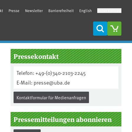
kt
Presse
Newsletter
Barrierefreiheit
English
Hoher Kontrast
Suche
Seitenleiste
Pressekontakt
Telefon: +49-(0)340-2103-2245
E-Mail: presse@uba.de
Kontaktformular für Medienanfragen
Pressemitteilungen abonnieren