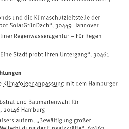
nds und die Klimaschutzleitstelle der
bot SolarGrünDach“, 30449 Hannover
rliner Regenwasseragentur – Für Regen
Eine Stadt probt ihren Untergang“, 30461
chtungen
ve
Klimafolgenanpassung
mit dem Hamburger
bstrat und Baumartenwahl für
, 20146 Hamburg
aiserslautern, „Bewältigung großer
eiterbildung der Einsatzkräfte“, 67663