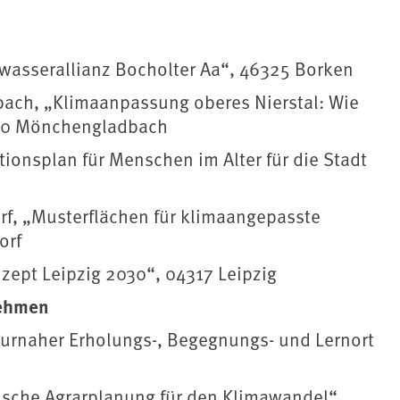
wasserallianz Bocholter Aa“, 46325 Borken
ach, „Klimaanpassung oberes Nierstal: Wie
50 Mönchengladbach
tionsplan für Menschen im Alter für die Stadt
rf, „Musterflächen für klimaangepasste
orf
zept Leipzig 2030“, 04317 Leipzig
nehmen
turnaher Erholungs-, Begegnungs- und Lernort
mische Agrarplanung für den
Klimawandel
“,