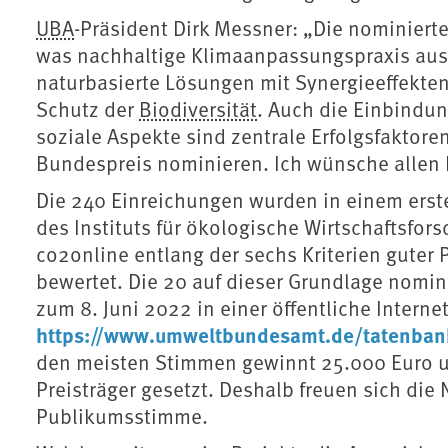
UBA
-Präsident Dirk Messner: „Die nominiert
was nachhaltige Klimaanpassungspraxis ausze
naturbasierte Lösungen mit Synergieeffekten
Schutz der
Biodiversität
. Auch die Einbindun
soziale Aspekte sind zentrale Erfolgsfaktoren
Bundespreis nominieren. Ich wünsche allen 
Die 240 Einreichungen wurden in einem erst
des Instituts für ökologische Wirtschaftsfo
co2online entlang der sechs Kriterien gute
bewertet. Die 20 auf dieser Grundlage nomin
zum 8. Juni 2022 in einer öffentliche Inter
https://www.umweltbundesamt.de/tatenban
den meisten Stimmen gewinnt 25.000 Euro und
Preisträger gesetzt. Deshalb freuen sich di
Publikumsstimme.