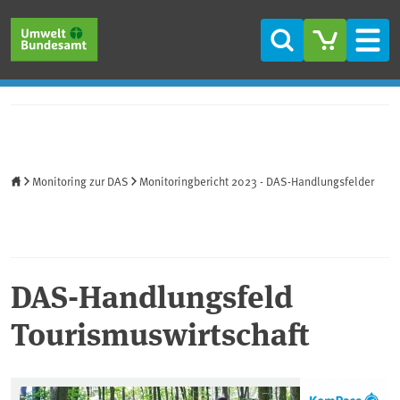
Direkt zum Inhalt
Direkt zum Hauptmenü
Direkt zur Fußzeile
Suche
Men
Startseite
Monitoring zur DAS
Monitoringbericht 2023 - DAS-Handlungsfelder
DAS-Handlungsfeld
Tourismuswirtschaft