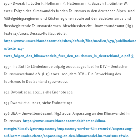
192 - Dworak T., Lotter F., Hoffmann P., Hattermann F., Bausch T., Günther W.
2021: Folgen des Klimawandels für den Tourismus in den deutschen Alpen- und
Mittelgebirgsregionen und Küstenregionen sowie auf den Badetourismus und
flussbegleitende Tourismusformen. Abschlussbericht. Umweltbundesamt (Hg.).
Texte 117/2021, Dessau-Roßlau, 160 S.
https://www.umweltbundesamt.de/sites/default/files/medien/479/publikatione
n/texte_117-
2021_folgen_des_klimawandels_fuer_den_tourismus_in_deutschland_0.pdf
193 - Institut für Länderkunde Leipzig 2000, abgebildet in: DTV – Deutscher
Tourismusverband e.V. (Hg.) 2002: 100 Jahre DTV – Die Entwicklung des
Tourismus in Deutschland 1902–2002.
194 Dworak et al. 2021, siehe Endnote 192
195 Dworak et al. 2021, siehe Endnote 192
196 UBA – Umweltbundesamt (Hg.) 2021: Anpassung an den Klimawandel im
https://www.umweltbundesamt.de/themen/klima-
Tourismus.
energie/klimafolgen-anpassung/anpassung-an-den-klimawandel/anpassung-
auf-kommunaler-ebene/anpassung-an-den-klimawandel-im-tourismus#wie-