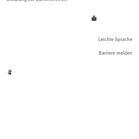
Leichte Sprache
Barriere melden
Gebärdensprache
Facebook
YouTube
Instagram
LinkedIn
Mastodon
Bluesky