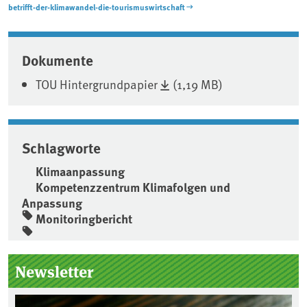
betrifft-der-klimawandel-die-tourismuswirtschaft
Associated content
Dokumente
TOU Hintergrundpapier
(1,19 MB)
Schlagworte
Klimaanpassung
Kompetenzzentrum Klimafolgen und
Anpassung
Monitoringbericht
Seitenleiste
Newsletter