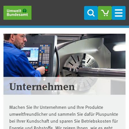
Direkt zum Inhalt
Direkt zum Hauptmenü
Direkt zur Fußzeile
Suche
Men
Unternehmen
Machen Sie Ihr Unternehmen und Ihre Produkte
umweltfreundlicher und sammeln Sie dafür Pluspunkte
bei Ihrer Kundschaft und sparen Sie Betriebskosten für
Energie und Rohstoffe. Wir zeigen Ihnen, wie es geht.