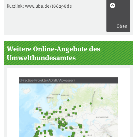
Kurzlink:
www.uba.de/t86298de
Oben
Seitenleiste
Weitere Online-Angebote des
Umweltbundesamtes