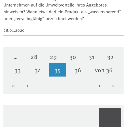
Unternehmen auf die Umweltvorteile ihres Angebotes
hinweisen? Wann etwa darf ein Produkt als „wassersparend“
oder „recyclingfähig“ bezeichnet werden?
28.01.2020
…
28
29
30
31
32
Seite
Seite
Seite
Seite
Seite
33
34
35
36
von 36
Seite
Seite
Aktuelle Seite
Seite
«
‹
›
»
Erste Seite
Vorherige Seite
Nächste Se
Letzt