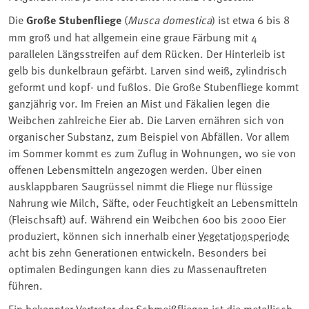
Die
Große Stubenfliege
(
Musca domestica
) ist etwa 6 bis 8
mm groß und hat allgemein eine graue Färbung mit 4
parallelen Längsstreifen auf dem Rücken. Der Hinterleib ist
gelb bis dunkelbraun gefärbt. Larven sind weiß, zylindrisch
geformt und kopf- und fußlos. Die Große Stubenfliege kommt
ganzjährig vor. Im Freien an Mist und Fäkalien legen die
Weibchen zahlreiche Eier ab. Die Larven ernähren sich von
organischer Substanz, zum Beispiel von Abfällen. Vor allem
im Sommer kommt es zum Zuflug in Wohnungen, wo sie von
offenen Lebensmitteln angezogen werden. Über einen
ausklappbaren Saugrüssel nimmt die Fliege nur flüssige
Nahrung wie Milch, Säfte, oder Feuchtigkeit an Lebensmitteln
(Fleischsaft) auf. Während ein Weibchen 600 bis 2000 Eier
produziert, können sich innerhalb einer
Vegetationsperiode
acht bis zehn Generationen entwickeln. Besonders bei
optimalen Bedingungen kann dies zu Massenauftreten
führen.
Ein bekannter Vertreter der Schmeißfliegen ist die metallisch