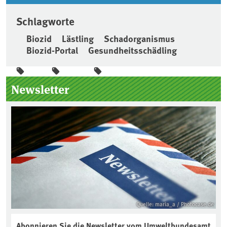
Schlagworte
Biozid
Lästling
Schadorganismus
Biozid-Portal
Gesundheitsschädling
Seitenleiste
Newsletter
Quelle: maria_a / Photocase.de
Abonnieren Sie die Newsletter vom Umweltbundesamt