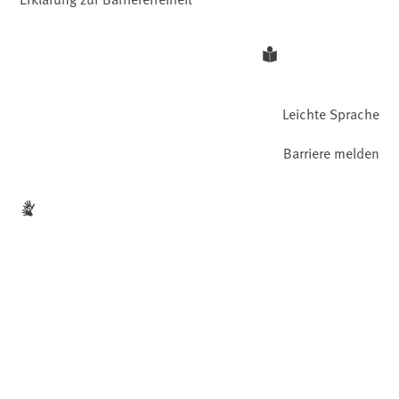
Leichte Sprache
Barriere melden
Gebärdensprache
Facebook
YouTube
Instagram
LinkedIn
Mastodon
Bluesky