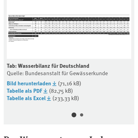
Tab: Wasserbilanz für Deutschland
Än
Quelle: Bundesanstalt für Gewässerkunde
De
Qu
Bild herunterladen
(71,16 kB)
Tabelle als PDF
(82,75 kB)
Bi
Tabelle als Excel
(233,33 kB)
Di
Di