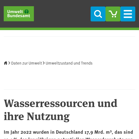
Direkt zum Inhalt
Direkt zum Hauptmenü
Direkt zur Fußzeile
Suche
Men
Startseite
Daten zur Umwelt
Umweltzustand und Trends
Wasserressourcen und
ihre Nutzung
Im Jahr 2022 wurden in Deutschland 17,9 Mrd. m³, das sind