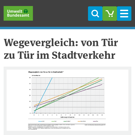
Direkt zum Inhalt
Direkt zum Hauptmenü
Direkt zur Fußzeile
Suche
Men
Wegevergleich: von Tür
zu Tür im Stadtverkehr