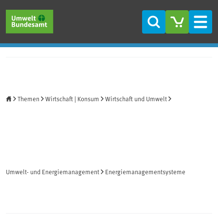
Direkt zum Inhalt
Direkt zum Hauptmenü
Direkt zur Fußzeile
Suche
Men
Startseite
Themen
Wirtschaft | Konsum
Wirtschaft und Umwelt
Umwelt- und Energiemanagement
Energiemanagementsysteme