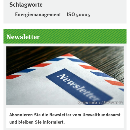
Schlagworte
Energiemanagement
ISO 50005
Seitenleiste
Newsletter
Quelle: maria_a / Photocase.de
Abonnieren Sie die Newsletter vom Umweltbundesamt
und bleiben Sie informiert.