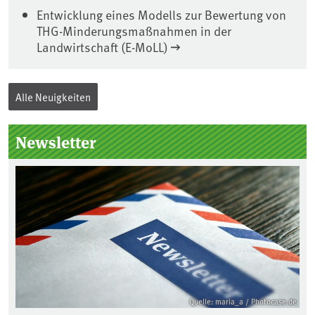
Entwicklung eines Modells zur Bewertung von
THG-Minderungsmaßnahmen in der
Landwirtschaft (E-MoLL)
Alle Neuigkeiten
Seitenleiste
Newsletter
Quelle: maria_a / Photocase.de