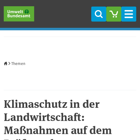
Direkt zum Inhalt
Direkt zum Hauptmenü
Direkt zur Fußzeile
Suche
Men
Startseite
Themen
Klimaschutz in der
Landwirtschaft:
Maßnahmen auf dem