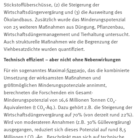
Stickstoffüberschüsse, (2) die Steigerung der
Wirtschaftsdüngervergärung und (3) die Ausweitung des
Ökolandbaus. Zusätzlich wurde das Minderungspotenzial
von 25 weiteren Maßnahmen aus Düngung, Pflanzenbau,
Wirtschaftsdüngermanagement und Tierhaltung untersucht.
Auch strukturelle Maßnahmen wie die Begrenzung der
Viehbesatzdichte wurden quantifiziert.
Technisch effizient – aber nicht ohne Nebenwirkungen
Für ein sogenanntes Maximal-
Szenario
, das die kombinierte
Umsetzung der wirksamsten Maßnahmen und
größtmöglichen Minderungspotenziale annimmt,
berechneten die Forschenden ein Gesamt-
Minderungspotenzial von 16,6 Millionen Tonnen CO₂-
Äquivalenten (t CO₂-Äq.). Dazu gehört z.B. die Steigerung der
Wirtschaftsdüngervergärung auf 70% (von derzeit rund 22%).
Wird von moderateren Annahmen (z.B. 30% Güllevergärung)
ausgegangen, reduziert sich dieses Potenzial auf rund 8,5
Millionen t CO₂-Äq.. Beschränkt man sich auf technische