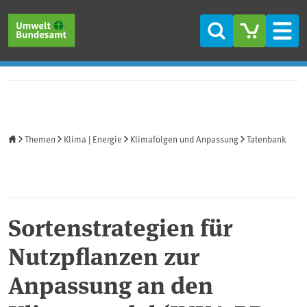
Direkt zum Inhalt
Direkt zum Hauptmenü
Direkt zur Fußzeile
Suche
Men
Startseite
Themen
Klima | Energie
Klimafolgen und Anpassung
Tatenbank
Sortenstrategien für
Nutzpflanzen zur
Anpassung an den