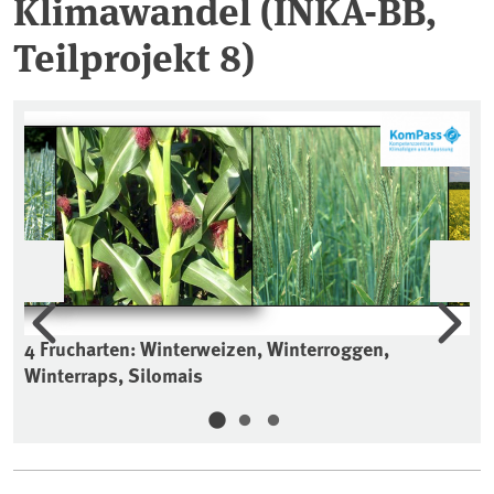
Klimawandel (INKA-BB,
Teilprojekt 8)
Vorherige
Wei
4 Frucharten: Winterweizen, Winterroggen,
Si
Winterraps, Silomais