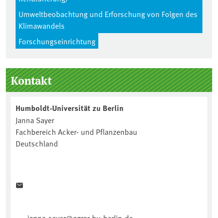
Umweltbeobachtung und Erforschung von Folgen des
Klimawandels
Forschungseinrichtung
Seitenleiste
Kontakt
Humboldt-Universität zu Berlin
Janna Sayer
Fachbereich Acker- und Pflanzenbau
Deutschland
janna.sayer@agrar.hu-berlin.de