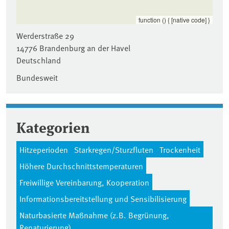
function () { [native code] }
Werderstraße 29
14776
Brandenburg an der Havel
Deutschland
Bundesweit
Kategorien
Hitzeperioden
Starkregen/Sturzfluten
Trockenheit
Höhere Durchschnittstemperaturen
Freiwillige Vereinbarung, Kooperation
Informationsbereitstellung und Sensibilisierung
Naturbasierte Maßnahme (z.B. Begrünung,
Renaturierung)