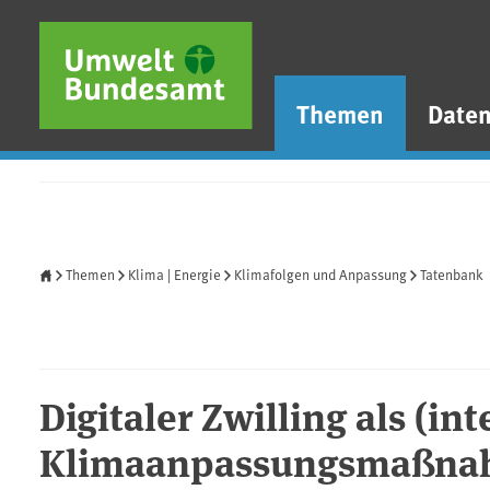
Direkt zum Inhalt
Direkt zum Hauptmenü
Direkt zur Fußzeile
Themen
Date
Startseite
Themen
Klima | Energie
Klimafolgen und Anpassung
Tatenbank
Digitaler Zwilling als (int
Klimaanpassungsmaßn