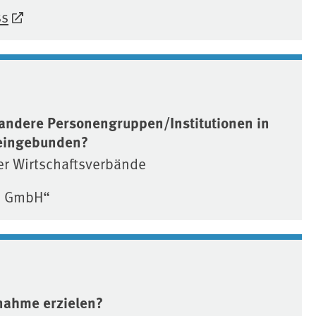
ss
andere Personengruppen/Institutionen in
eingebunden?
er Wirtschaftsverbände
d GmbH“
nahme erzielen?