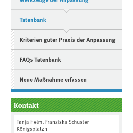
Tatenbank
Kriterien guter Praxis der Anpassung
FAQs Tatenbank
ter
Neue Maßnahme erfassen
Kontakt
Tanja Helm, Franziska Schuster
Königsplatz 1
enthaltsqualität in der Stadt, Quelle: Stadt Schwabach