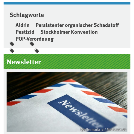
Schlagworte
Aldrin
Persistenter organischer Schadstoff
Pestizid
Stockholmer Konvention
POP-Verordnung
Seitenleiste
Newsletter
Quelle: maria_a / Photocase.de