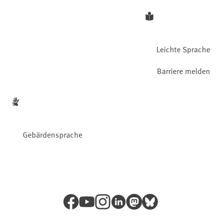
Leichte Sprache
Barriere melden
Gebärdensprache
Facebook
YouTube
Instagram
LinkedIn
Mastodon
Bluesky