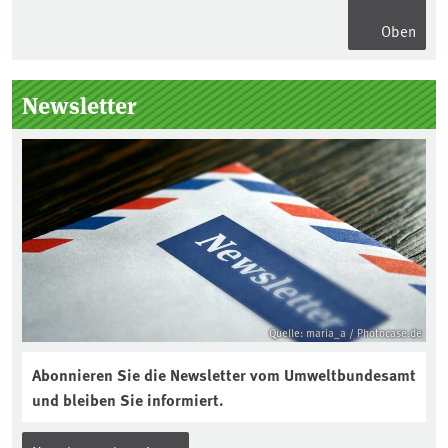
Oben
Seitenleiste
Newsletter
Quelle: maria_a / Photocase.de
Abonnieren Sie die Newsletter vom Umweltbundesamt
und bleiben Sie informiert.