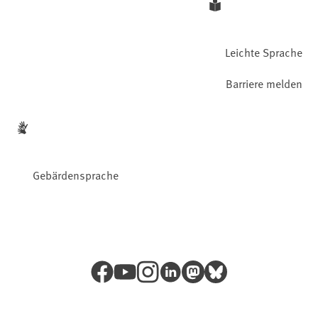
Leichte Sprache
Barriere melden
Gebärdensprache
Facebook
YouTube
Instagram
LinkedIn
Mastodon
Bluesky