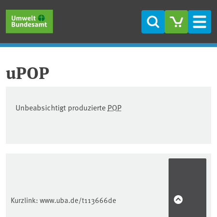
Direkt zum Inhalt
Direkt zum Hauptmenü
Direkt zur Fußzeile
Suche
Men
uPOP
Unbeabsichtigt produzierte
POP
Kurzlink:
www.uba.de/t113666de