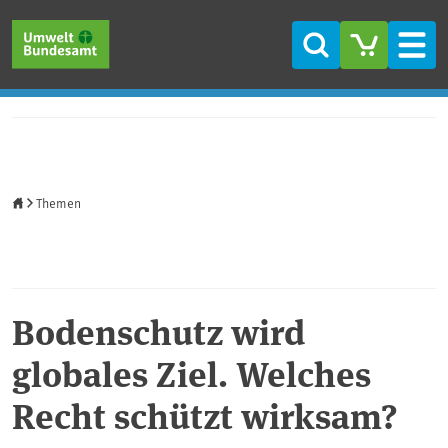
Direkt zum Inhalt
Direkt zum Hauptmenü
Direkt zur Fußzeile
Suche
Men
Startseite
Themen
Bodenschutz wird
globales Ziel. Welches
Recht schützt wirksam?