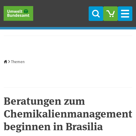
Direkt zum Inhalt
Direkt zum Hauptmenü
Direkt zur Fußzeile
Suche
Men
Startseite
Themen
Beratungen zum
Chemikalienmanagement
beginnen in Brasilia