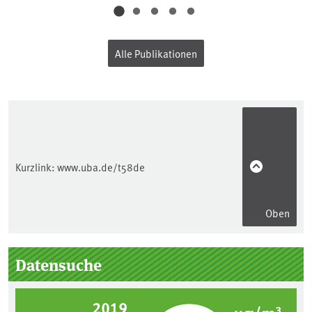
Dienstleistungen
(Industrie 4.0)
Alle Publikationen
Kurzlink:
www.uba.de/t58de
Oben
Seitenleiste
Datensuche