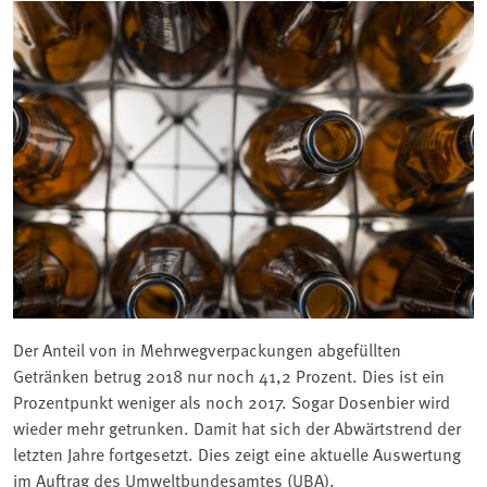
Der Anteil von in Mehrwegverpackungen abgefüllten
Getränken betrug 2018 nur noch 41,2 Prozent. Dies ist ein
Prozentpunkt weniger als noch 2017. Sogar Dosenbier wird
wieder mehr getrunken. Damit hat sich der Abwärtstrend der
letzten Jahre fortgesetzt. Dies zeigt eine aktuelle Auswertung
im Auftrag des Umweltbundesamtes (UBA).