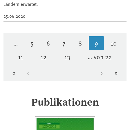
Ländern erwartet.
25.08.2020
…
5
6
7
8
9
10
Seite
Seite
Seite
Seite
Aktuelle Sei
Seite
11
12
13
… von 22
Seite
Seite
Seite
«
‹
›
»
Erste Seite
Vorherige Seite
Nächste Se
Letzt
Publikationen