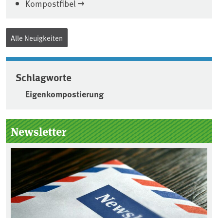
Kompostfibel
Alle Neuigkeiten
Schlagworte
Eigenkompostierung
Seitenleiste
Newsletter