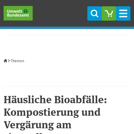
Direkt zum Inhalt
Direkt zum Hauptmenü
Direkt zur Fußzeile
Suche
Men
Startseite
Themen
Häusliche Bioabfälle:
Kompostierung und
Vergärung am