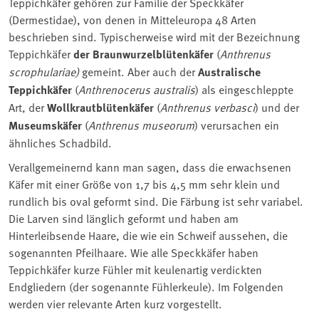
Teppichkäfer gehören zur Familie der Speckkäfer
(Dermestidae), von denen in Mitteleuropa 48 Arten
beschrieben sind. Typischerweise wird mit der Bezeichnung
Teppichkäfer
der Braunwurzelblütenkäfer
(
Anthrenus
scrophulariae)
gemeint. Aber auch der
Australische
Teppichkäfer
(
Anthrenocerus australis
) als eingeschleppte
Art, der
Wollkrautblütenkäfer
(
A
nthrenus verbasci
) und der
Museumskäfer
(
Anthrenus museorum
) verursachen ein
ähnliches Schadbild.
Verallgemeinernd kann man sagen, dass die erwachsenen
Käfer mit einer Größe von 1,7 bis 4,5 mm sehr klein und
rundlich bis oval geformt sind. Die Färbung ist sehr variabel.
Die Larven sind länglich geformt und haben am
Hinterleibsende Haare, die wie ein Schweif aussehen, die
sogenannten Pfeilhaare. Wie alle Speckkäfer haben
Teppichkäfer kurze Fühler mit keulenartig verdickten
Endgliedern (der sogenannte Fühlerkeule). Im Folgenden
werden vier relevante Arten kurz vorgestellt.