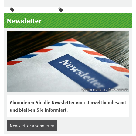
Seitenleiste
Newsletter
Quelle: maria_a / Photocase.de
Abonnieren Sie die Newsletter vom Umweltbundesamt
und bleiben Sie informiert.
Newsletter abonnieren