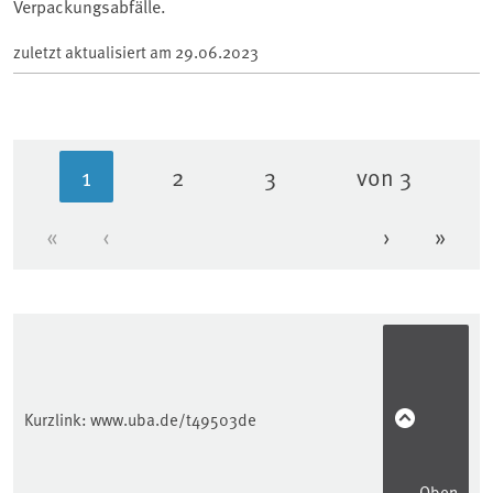
Verpackungsabfälle.
zuletzt aktualisiert am
29.06.2023
1
2
3
von 3
Aktuelle Seite
Seite
Seite
«
‹
›
»
Erste Seite
Vorherige Seite
Nächste Se
Letzt
Kurzlink:
www.uba.de/t49503de
Oben