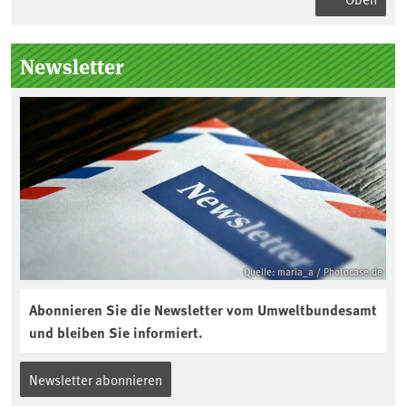
Seitenleiste
Newsletter
Quelle: maria_a / Photocase.de
Abonnieren Sie die Newsletter vom Umweltbundesamt
und bleiben Sie informiert.
Newsletter abonnieren