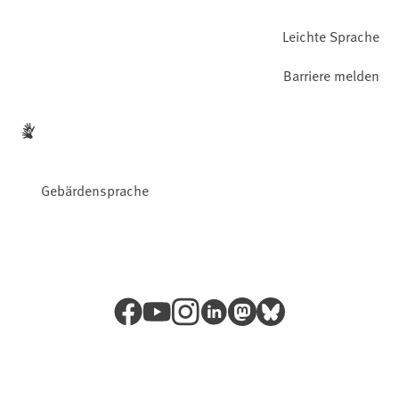
Leichte Sprache
Barriere melden
Gebärdensprache
Facebook
YouTube
Instagram
LinkedIn
Mastodon
Bluesky