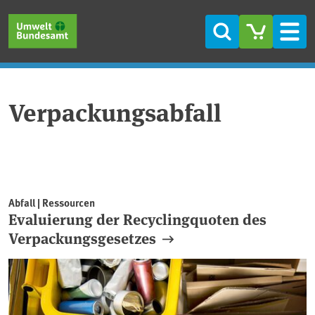
Direkt zum Inhalt
Direkt zum Hauptmenü
Direkt zur Fußzeile
Suche
Men
Verpackungsabfall
Abfall | Ressourcen
Evaluierung der Recyclingquoten des
Verpackungsgesetzes