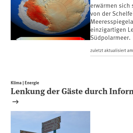
erwärmen sich s
von der Schelf
Meeresspiegela
einzigartigen 
Südpolarmeer.
zuletzt aktualisiert a
Klima | Energie
Lenkung der Gäste durch Infor