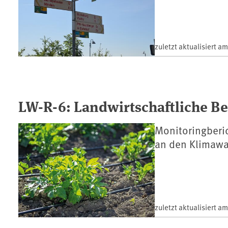
zuletzt aktualisiert a
LW-R-6: Landwirtschaftliche B
Monitoringberi
an den Klimaw
zuletzt aktualisiert a