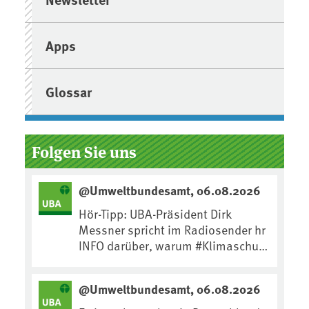
Apps
Glossar
Folgen Sie uns
@Umweltbundesamt, 06.08.2026
Hör-Tipp: UBA-Präsident Dirk
Messner spricht im Radiosender hr
INFO darüber, warum #Klimaschutz
die wichtigste Maßnahme gegen
#Hitze ist und wie wir uns an
@Umweltbundesamt, 06.08.2026
Klimafolgen anpassen können:
https://www.ardsounds.de/episod