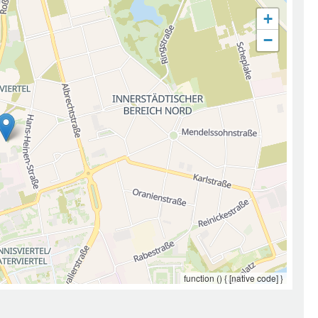
+
−
function () { [native code] }