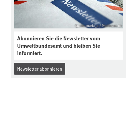
https://soilcast.de/interview/sc20
2-interview-die-kuer-der-krume/
Quelle: maria_a / Photocase.de
Abonnieren Sie die Newsletter vom
Umweltbundesamt und bleiben Sie
informiert.
Newsletter abonnieren