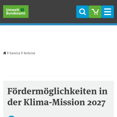
Direkt zum Inhalt
Direkt zum Hauptmenü
Direkt zur Fußzeile
Suche
Men
Startseite
Service
Termine
Fördermöglichkeiten in
der Klima-Mission 2027