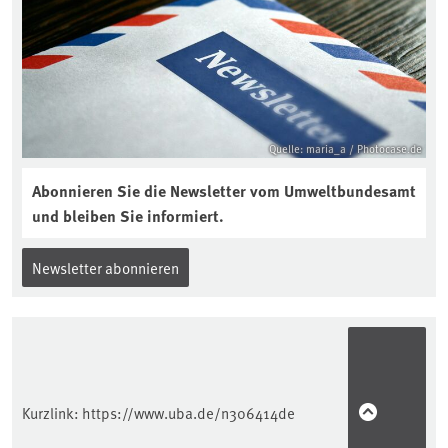
reinhören:
https://soilcast.de/interview/sc202-
interview-die-kuer-der-krume/
Quelle: maria_a / Photocase.de
Abonnieren Sie die Newsletter vom Umweltbundesamt
und bleiben Sie informiert.
Newsletter abonnieren
Kurzlink:
https://www.uba.de/n306414de