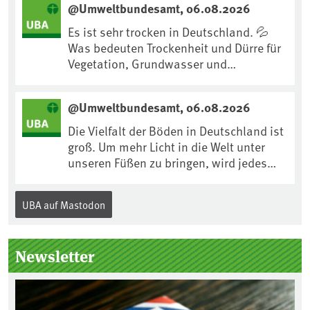
@Umweltbundesamt, 06.08.2026
https://www.ardsounds.de/episode/urn
:ard:episode:0e7cf1c4b819c26d/
Es ist sehr trocken in Deutschland. 💦
Was bedeuten Trockenheit und Dürre für
Vegetation, Grundwasser und
Landwirtschaft? Ist das bereits der
Klimawandel? Und wie können wir uns
@Umweltbundesamt, 06.08.2026
anpassen?🤔Antworten auf diese und
weitere Fragen auf unserer Webseite:
Die Vielfalt der Böden in Deutschland ist
www.uba.de/trockenheit #Trockenheit
groß. Um mehr Licht in die Welt unter
#Klimawandel
unseren Füßen zu bringen, wird jedes
Jahr am 5. Dezember, dem
Internationalen Tag des Bodens, der
UBA auf Mastodon
„Boden des Jahres“ vorgestellt. Das UBA
unterstützt die Aktion. Wer sitzt im
Kuratorium, wie wird der Boden des
Newsletter
Jahres ausgewählt und was passiert
eigentlich während eines solchen
Bodenjahres? Infos dazu gibt es im
aktuellen Podcast „Soilcast“. Jetzt