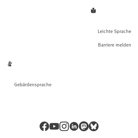
Leichte Sprache
Barriere melden
Gebärdensprache
Facebook
YouTube
Instagram
LinkedIn
Mastodon
Bluesky