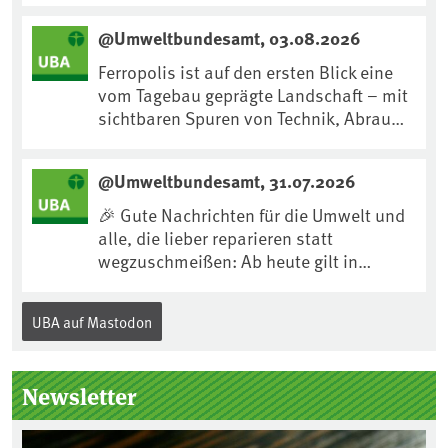
https://www.mdr.de/kultur/podcast/tri
@Umweltbundesamt, 03.08.2026
fft/dirk-messner-audio-100.html
Ferropolis ist auf den ersten Blick eine
vom Tagebau geprägte Landschaft – mit
sichtbaren Spuren von Technik, Abraum
& tiefgreifenden Eingriffen in den Boden.
Doch diese Landschaft erzählt mehr als
@Umweltbundesamt, 31.07.2026
nur ihre bergbauliche Vergangenheit.
Hier lässt sich beobachten, wie sich aus
🎉 Gute Nachrichten für die Umwelt und
Kippenflächen lebendige Böden
alle, die lieber reparieren statt
entwickeln, Pflanzen Fuß fassen & neue
wegzuschmeißen: Ab heute gilt in
Lebensräume entstehen....
Deutschland für viele Elektrogeräte das
„Recht auf Reparatur“.Demnach müssen
UBA auf Mastodon
Hersteller allen Verbraucher*innen für
die folgenden Produkte – soweit
technisch möglich – nach Ablauf der
Newsletter
Gewährleistungsfrist Reparaturen zu
einem angemessenen Preis anbieten: