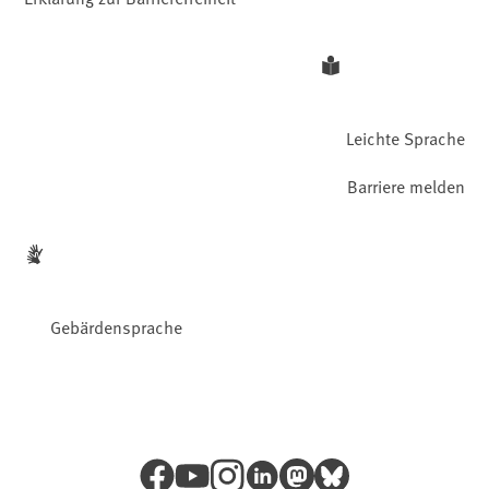
Leichte Sprache
Barriere melden
Gebärdensprache
Facebook
YouTube
Instagram
LinkedIn
Mastodon
Bluesky