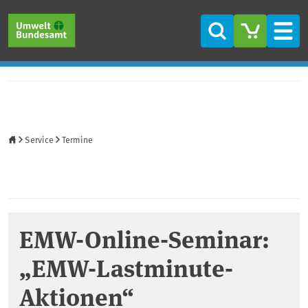
Direkt zum Inhalt
Direkt zum Hauptmenü
Direkt zur Fußzeile
Suche
Men
Startseite
Service
Termine
EMW-Online-Seminar:
„EMW-Lastminute-
Aktionen“