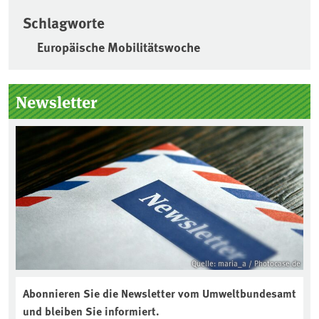
Schlagworte
Europäische Mobilitätswoche
Seitenleiste
Newsletter
Quelle: maria_a / Photocase.de
Abonnieren Sie die Newsletter vom Umweltbundesamt
und bleiben Sie informiert.