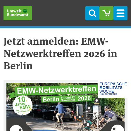
Direkt zum Inhalt
Direkt zum Hauptmenü
Direkt zur Fußzeile
Suche
Men
Jetzt anmelden: EMW-
Netzwerktreffen 2026 in
Berlin