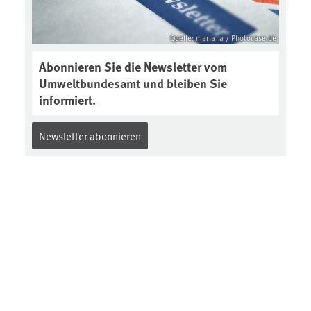
2-interview-die-kuer-der-krume/
Quelle: maria_a / Photocase.de
Abonnieren Sie die Newsletter vom
Umweltbundesamt und bleiben Sie
informiert.
Newsletter abonnieren