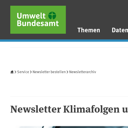
Direkt zum Inhalt
Direkt zum Hauptmenü
Direkt zur Fußzeile
Themen
Date
Startseite
Service
Newsletter bestellen
Newsletterarchiv
Newsletter Klimafolgen u