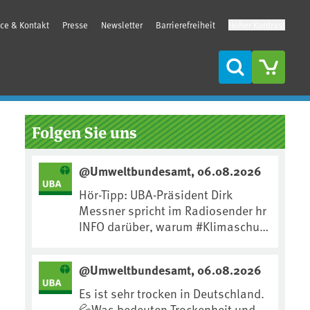
ice & Kontakt
Presse
Newsletter
Barrierefreiheit
Hoher Kontrast
Suche
Seitenleiste
Folgen Sie uns
@Umweltbundesamt, 06.08.2026
Hör-Tipp: UBA-Präsident Dirk
Messner spricht im Radiosender hr
INFO darüber, warum #Klimaschutz
die wichtigste Maßnahme gegen
#Hitze ist und wie wir uns an
@Umweltbundesamt, 06.08.2026
Klimafolgen anpassen können:
https://www.ardsounds.de/episod
Es ist sehr trocken in Deutschland.
e/urn:ard:episode:0e7cf1c4b819c2
💦Was bedeuten Trockenheit und