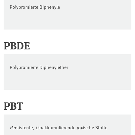
Polybromierte Biphenyle
PBDE
Polybromierte Diphenylether
PBT
P
ersistente,
b
ioakkumulierende
t
oxische Stoffe