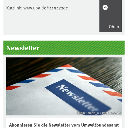
Kurzlink:
www.uba.de/t119472de
Oben
Seitenleiste
Newsletter
Quelle: maria_a / Photocase.de
Abonnieren Sie die Newsletter vom Umweltbundesamt