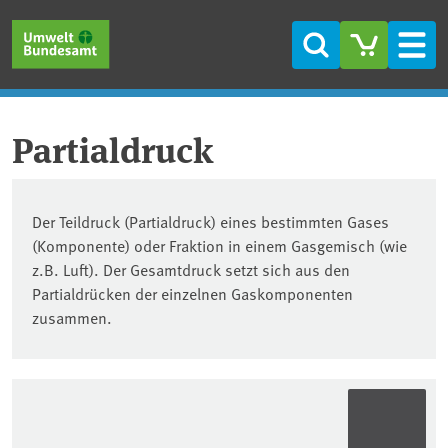
Direkt zum Inhalt
Direkt zum Hauptmenü
Direkt zur Fußzeile
Suche
Men
Partialdruck
Der Teildruck (Partialdruck) eines bestimmten Gases
(Komponente) oder Fraktion in einem Gasgemisch (wie
z.B. Luft). Der Gesamtdruck setzt sich aus den
Partialdrücken der einzelnen Gaskomponenten
zusammen.