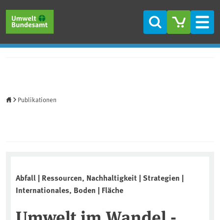
Direkt zum Inhalt
Direkt zum Hauptmenü
Direkt zur Fußzeile
Suche
Men
Startseite
Publikationen
Abfall | Ressourcen, Nachhaltigkeit | Strategien |
Internationales, Boden | Fläche
Umwelt im Wandel -