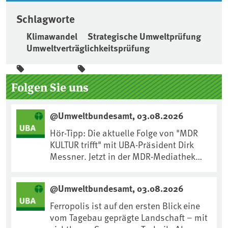
Schlagworte
Klimawandel
Strategische Umweltprüfung
Umweltverträglichkeitsprüfung
Seitenleiste
Folgen Sie uns
@Umweltbundesamt, 03.08.2026
Hör-Tipp: Die aktuelle Folge von "MDR
KULTUR trifft" mit UBA-Präsident Dirk
Messner. Jetzt in der MDR-Mediathek
nachhören:
https://www.mdr.de/kultur/podcast/tri
@Umweltbundesamt, 03.08.2026
fft/dirk-messner-audio-100.html
Ferropolis ist auf den ersten Blick eine
vom Tagebau geprägte Landschaft – mit