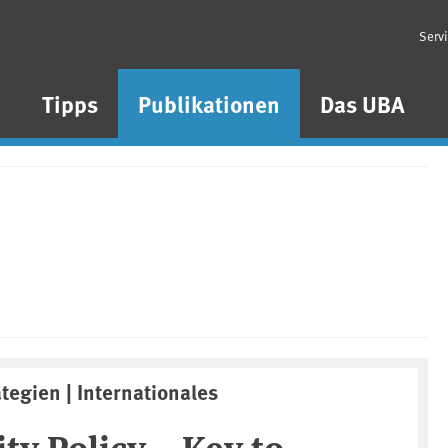
Serv
n
Tipps
Publikationen
Das UBA
ategien | Internationales
ity Policy – Key to