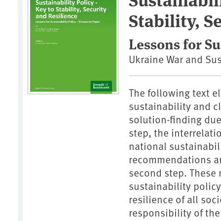
Stability, 
Lessons for Su
Ukraine War and Sust
The following text e
sustainability and 
solution-finding due 
step, the interrelat
national sustainabil
recommendations are
second step. These 
sustainability policy
resilience of all soci
responsibility of the