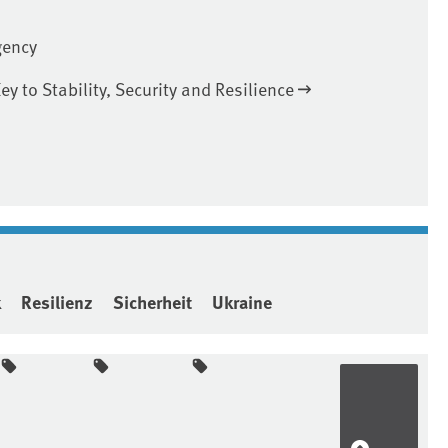
gency
ey to Stability, Security and Resilience
k
Resilienz
Sicherheit
Ukraine