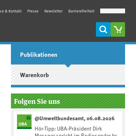
ice & Kontakt
Presse
Newsletter
Barrierefreiheit
Hoher Kontrast
Suche
Seitenleiste
Publikationen
Warenkorb
Folgen Sie uns
@Umweltbundesamt, 06.08.2026
Hör-Tipp: UBA-Präsident Dirk
Messner spricht im Radiosender hr