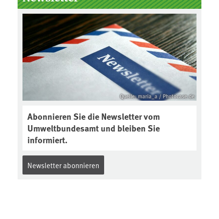
Boden des Jahres ausgewählt und
was passiert eigentlich während
eines solchen Bodenjahres? Infos
dazu gibt es im aktuellen Podcast
„Soilcast“. Jetzt reinhören:
https://soilcast.de/interview/sc20
2-interview-die-kuer-der-krume/
Quelle: maria_a / Photocase.de
Abonnieren Sie die Newsletter vom
Umweltbundesamt und bleiben Sie
informiert.
Newsletter abonnieren