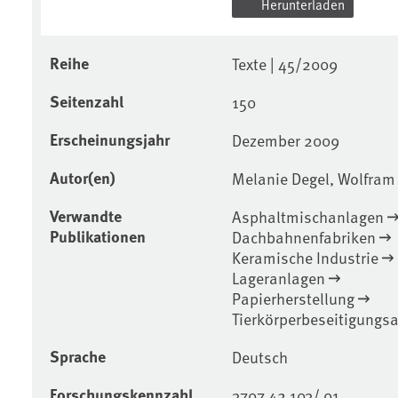
Herunterladen
Reihe
Texte | 45/2009
Seitenzahl
150
Erscheinungsjahr
Dezember 2009
Autor(en)
Melanie Degel, Wolfram 
Verwandte
Asphaltmischanlagen
Publikationen
Dachbahnenfabriken
Keramische Industrie
Lageranlagen
Papierherstellung
Tierkörperbeseitigungs
Sprache
Deutsch
Forschungskennzahl
3707 42 103/ 01