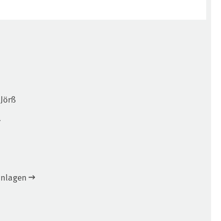
Jörß
anlagen