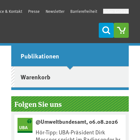
ice & Kontakt
Presse
Newsletter
Barrierefreiheit
Hoher Kontrast
Suche
Seitenleiste
Publikationen
Warenkorb
Folgen Sie uns
@Umweltbundesamt, 06.08.2026
Hör-Tipp: UBA-Präsident Dirk
Messner spricht im Radiosender hr