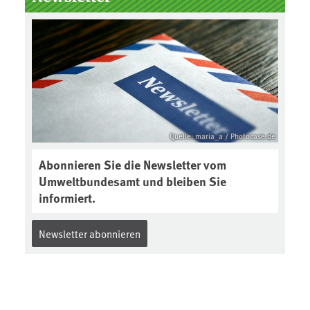
Boden des Jahres ausgewählt und
was passiert eigentlich während
eines solchen Bodenjahres? Infos
dazu gibt es im aktuellen Podcast
„Soilcast“. Jetzt reinhören:
https://soilcast.de/interview/sc20
2-interview-die-kuer-der-krume/
Quelle: maria_a / Photocase.de
Abonnieren Sie die Newsletter vom
Umweltbundesamt und bleiben Sie
informiert.
Newsletter abonnieren