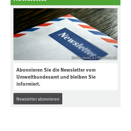
Boden des Jahres ausgewählt und
was passiert eigentlich während
eines solchen Bodenjahres? Infos
dazu gibt es im aktuellen Podcast
„Soilcast“. Jetzt reinhören:
https://soilcast.de/interview/sc20
2-interview-die-kuer-der-krume/
Quelle: maria_a / Photocase.de
Abonnieren Sie die Newsletter vom
Umweltbundesamt und bleiben Sie
informiert.
Newsletter abonnieren