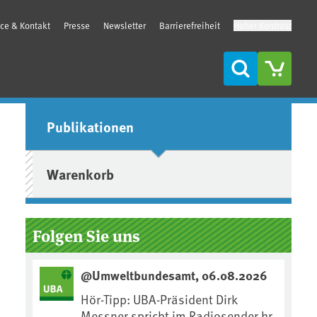
ice & Kontakt
Presse
Newsletter
Barrierefreiheit
Hoher Kontrast
Suche
Seitenleiste
Publikationen
Warenkorb
Folgen Sie uns
@Umweltbundesamt, 06.08.2026
Hör-Tipp: UBA-Präsident Dirk
Messner spricht im Radiosender hr