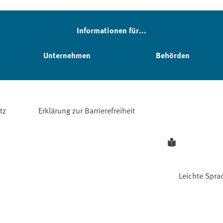
Informationen für...
Unternehmen
Behörden
tz
Erklärung zur Barrierefreiheit
Leichte Spra
Facebook
YouTube
Instagram
LinkedIn
Mastodon
Bluesky