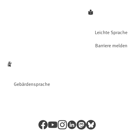
Leichte Sprache
Barriere melden
Gebärdensprache
Facebook
YouTube
Instagram
LinkedIn
Mastodon
Bluesky