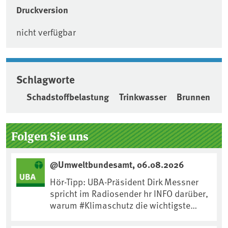
Druckversion
nicht verfügbar
Schlagworte
Schadstoffbelastung
Trinkwasser
Brunnen
Seitenleiste
Folgen Sie uns
@Umweltbundesamt, 06.08.2026
Hör-Tipp: UBA-Präsident Dirk Messner
spricht im Radiosender hr INFO darüber,
warum #Klimaschutz die wichtigste
Maßnahme gegen #Hitze ist und wie wir