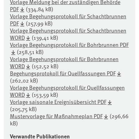
Vorlage Meldung bei der zuständigen Behörde
PDF
(334,84 kB)
Vorlage Begehungsprotokoll für Schachtbrunnen
PDF
(257,99 kB)
Vorlage Begehungsprotokoll für Schachtbrunnen
WORD
(139,41 kB)
Vorlage Begehungsprotokoll für Bohrbrunnen PDF
(258,51 kB)
Vorlage Begehungsprotokoll für Bohrbrunnen
WORD
(152,52 kB)
Begehungsprotokoll für Quellfassungen PDF
(262,02 kB)
Vorlage Begehungsprotokoll für Quellfassungen
WORD
(153,59 kB)
Vorlage saisonale Ereignisübersicht PDF
(205,75 kB)
Mustervorlage für Maßnahmeplan PDF
(296,66
kB)
Verwandte Publikationen