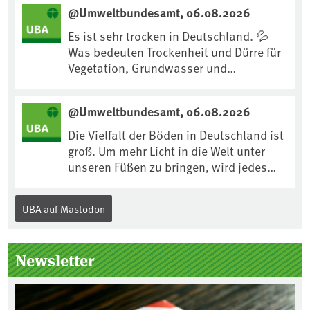
uns an Klimafolgen anpassen können:
@Umweltbundesamt, 06.08.2026
https://www.ardsounds.de/episode/urn
:ard:episode:0e7cf1c4b819c26d/
Es ist sehr trocken in Deutschland. 💦
Was bedeuten Trockenheit und Dürre für
Vegetation, Grundwasser und
Landwirtschaft? Ist das bereits der
Klimawandel? Und wie können wir uns
@Umweltbundesamt, 06.08.2026
anpassen?🤔Antworten auf diese und
weitere Fragen auf unserer Webseite:
Die Vielfalt der Böden in Deutschland ist
www.uba.de/trockenheit #Trockenheit
groß. Um mehr Licht in die Welt unter
#Klimawandel
unseren Füßen zu bringen, wird jedes
Jahr am 5. Dezember, dem
Internationalen Tag des Bodens, der
UBA auf Mastodon
„Boden des Jahres“ vorgestellt. Das UBA
unterstützt die Aktion. Wer sitzt im
Kuratorium, wie wird der Boden des
Newsletter
Jahres ausgewählt und was passiert
eigentlich während eines solchen
Bodenjahres? Infos dazu gibt es im
aktuellen Podcast „Soilcast“. Jetzt