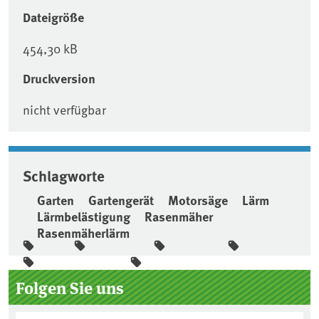
Dateigröße
454,30 kB
Druckversion
nicht verfügbar
Schlagworte
Garten
Gartengerät
Motorsäge
Lärm
Lärmbelästigung
Rasenmäher
Rasenmäherlärm
Seitenleiste
Folgen Sie uns