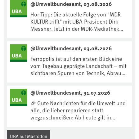
@Umweltbundesamt, 03.08.2026
Hör-Tipp: Die aktuelle Folge von "MDR
KULTUR trifft" mit UBA-Präsident Dirk
Messner. Jetzt in der MDR-Mediathek
nachhören:
https://www.mdr.de/kultur/podcast/tri
@Umweltbundesamt, 03.08.2026
fft/dirk-messner-audio-100.html
Ferropolis ist auf den ersten Blick eine
vom Tagebau geprägte Landschaft – mit
sichtbaren Spuren von Technik, Abraum
& tiefgreifenden Eingriffen in den Boden.
Doch diese Landschaft erzählt mehr als
@Umweltbundesamt, 31.07.2026
nur ihre bergbauliche Vergangenheit.
Hier lässt sich beobachten, wie sich aus
🎉 Gute Nachrichten für die Umwelt und
Kippenflächen lebendige Böden
alle, die lieber reparieren statt
entwickeln, Pflanzen Fuß fassen & neue
wegzuschmeißen: Ab heute gilt in
Lebensräume entstehen....
Deutschland für viele Elektrogeräte das
„Recht auf Reparatur“.Demnach müssen
UBA auf Mastodon
Hersteller allen Verbraucher*innen für