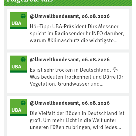
@Umweltbundesamt, 06.08.2026
Hör-Tipp: UBA-Präsident Dirk Messner
spricht im Radiosender hr INFO darüber,
warum #Klimaschutz die wichtigste
Maßnahme gegen #Hitze ist und wie wir
uns an Klimafolgen anpassen können:
@Umweltbundesamt, 06.08.2026
https://www.ardsounds.de/episode/urn
:ard:episode:0e7cf1c4b819c26d/
Es ist sehr trocken in Deutschland. 💦
Was bedeuten Trockenheit und Dürre für
Vegetation, Grundwasser und
Landwirtschaft? Ist das bereits der
Klimawandel? Und wie können wir uns
@Umweltbundesamt, 06.08.2026
anpassen?🤔Antworten auf diese und
weitere Fragen auf unserer Webseite:
Die Vielfalt der Böden in Deutschland ist
www.uba.de/trockenheit #Trockenheit
groß. Um mehr Licht in die Welt unter
#Klimawandel
unseren Füßen zu bringen, wird jedes
Jahr am 5. Dezember, dem