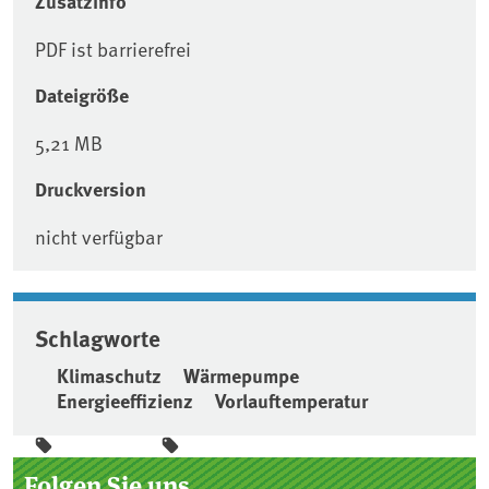
Zusatzinfo
PDF ist barrierefrei
Dateigröße
5,21 MB
Druckversion
nicht verfügbar
Schlagworte
Klimaschutz
Wärmepumpe
Energieeffizienz
Vorlauftemperatur
Seitenleiste
Folgen Sie uns