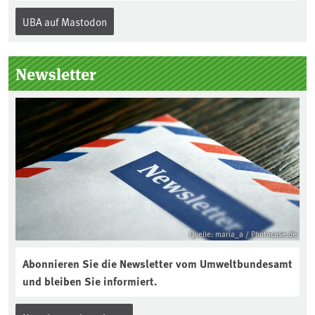
Internationalen Tag des Bodens, der
UBA auf Mastodon
„Boden des Jahres“ vorgestellt. Das UBA
unterstützt die Aktion. Wer sitzt im
Kuratorium, wie wird der Boden des
Newsletter
Jahres ausgewählt und was passiert
eigentlich während eines solchen
Bodenjahres? Infos dazu gibt es im
aktuellen Podcast „Soilcast“. Jetzt
reinhören:
https://soilcast.de/interview/sc202-
interview-die-kuer-der-krume/
Quelle: maria_a / Photocase.de
Abonnieren Sie die Newsletter vom Umweltbundesamt
und bleiben Sie informiert.