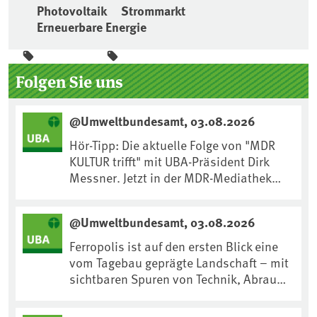
Photovoltaik
Strommarkt
Erneuerbare Energie
Seitenleiste
Folgen Sie uns
@Umweltbundesamt, 03.08.2026
Hör-Tipp: Die aktuelle Folge von "MDR
KULTUR trifft" mit UBA-Präsident Dirk
Messner. Jetzt in der MDR-Mediathek
nachhören:
https://www.mdr.de/kultur/podcast/tri
@Umweltbundesamt, 03.08.2026
fft/dirk-messner-audio-100.html
Ferropolis ist auf den ersten Blick eine
vom Tagebau geprägte Landschaft – mit
sichtbaren Spuren von Technik, Abraum
& tiefgreifenden Eingriffen in den Boden.
Doch diese Landschaft erzählt mehr als