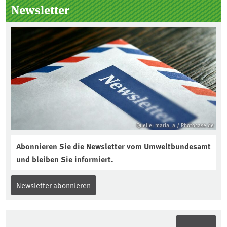
Newsletter
Jahres ausgewählt und was passiert
eigentlich während eines solchen
Bodenjahres? Infos dazu gibt es im
aktuellen Podcast „Soilcast“. Jetzt
reinhören:
https://soilcast.de/interview/sc202-
interview-die-kuer-der-krume/
Quelle: maria_a / Photocase.de
Abonnieren Sie die Newsletter vom Umweltbundesamt
und bleiben Sie informiert.
Newsletter abonnieren