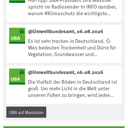
spricht im Radiosender hr INFO darüber,
warum #Klimaschutz die wichtigste
Maßnahme gegen #Hitze ist und wie wir
uns an Klimafolgen anpassen können:
@Umweltbundesamt, 06.08.2026
https://www.ardsounds.de/episode/urn
:ard:episode:0e7cf1c4b819c26d/
Es ist sehr trocken in Deutschland. 💦
Was bedeuten Trockenheit und Dürre für
Vegetation, Grundwasser und
Landwirtschaft? Ist das bereits der
Klimawandel? Und wie können wir uns
@Umweltbundesamt, 06.08.2026
anpassen?🤔Antworten auf diese und
weitere Fragen auf unserer Webseite:
Die Vielfalt der Böden in Deutschland ist
www.uba.de/trockenheit #Trockenheit
groß. Um mehr Licht in die Welt unter
#Klimawandel
unseren Füßen zu bringen, wird jedes
Jahr am 5. Dezember, dem
Internationalen Tag des Bodens, der
UBA auf Mastodon
„Boden des Jahres“ vorgestellt. Das UBA
unterstützt die Aktion. Wer sitzt im
Kuratorium, wie wird der Boden des