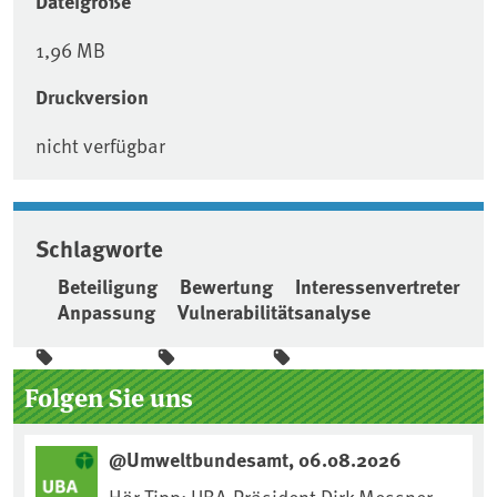
Dateigröße
1,96 MB
Druckversion
nicht verfügbar
Schlagworte
Beteiligung
Bewertung
Interessenvertreter
Anpassung
Vulnerabilitätsanalyse
Seitenleiste
Folgen Sie uns
@Umweltbundesamt, 06.08.2026
Hör-Tipp: UBA-Präsident Dirk Messner