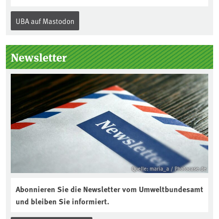
Jahr am 5. Dezember, dem
Internationalen Tag des Bodens, der
UBA auf Mastodon
„Boden des Jahres“ vorgestellt. Das UBA
unterstützt die Aktion. Wer sitzt im
Kuratorium, wie wird der Boden des
Newsletter
Jahres ausgewählt und was passiert
eigentlich während eines solchen
Bodenjahres? Infos dazu gibt es im
aktuellen Podcast „Soilcast“. Jetzt
reinhören:
https://soilcast.de/interview/sc202-
interview-die-kuer-der-krume/
Quelle: maria_a / Photocase.de
Abonnieren Sie die Newsletter vom Umweltbundesamt
und bleiben Sie informiert.