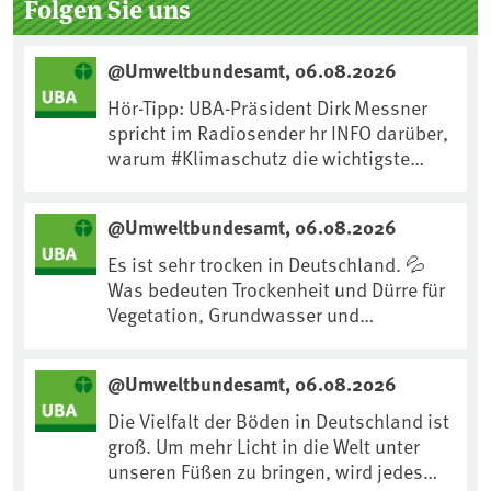
Folgen Sie uns
@Umweltbundesamt, 06.08.2026
Hör-Tipp: UBA-Präsident Dirk Messner
spricht im Radiosender hr INFO darüber,
warum #Klimaschutz die wichtigste
Maßnahme gegen #Hitze ist und wie wir
uns an Klimafolgen anpassen können:
@Umweltbundesamt, 06.08.2026
https://www.ardsounds.de/episode/urn
:ard:episode:0e7cf1c4b819c26d/
Es ist sehr trocken in Deutschland. 💦
Was bedeuten Trockenheit und Dürre für
Vegetation, Grundwasser und
Landwirtschaft? Ist das bereits der
Klimawandel? Und wie können wir uns
@Umweltbundesamt, 06.08.2026
anpassen?🤔Antworten auf diese und
weitere Fragen auf unserer Webseite:
Die Vielfalt der Böden in Deutschland ist
www.uba.de/trockenheit #Trockenheit
groß. Um mehr Licht in die Welt unter
#Klimawandel
unseren Füßen zu bringen, wird jedes