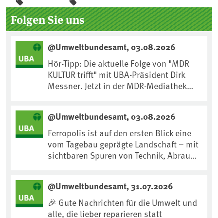
Seitenleiste
Folgen Sie uns
@Umweltbundesamt, 03.08.2026
Hör-Tipp: Die aktuelle Folge von "MDR
KULTUR trifft" mit UBA-Präsident Dirk
Messner. Jetzt in der MDR-Mediathek
nachhören:
https://www.mdr.de/kultur/podcast/tri
@Umweltbundesamt, 03.08.2026
fft/dirk-messner-audio-100.html
Ferropolis ist auf den ersten Blick eine
vom Tagebau geprägte Landschaft – mit
sichtbaren Spuren von Technik, Abraum
& tiefgreifenden Eingriffen in den Boden.
Doch diese Landschaft erzählt mehr als
@Umweltbundesamt, 31.07.2026
nur ihre bergbauliche Vergangenheit.
Hier lässt sich beobachten, wie sich aus
🎉 Gute Nachrichten für die Umwelt und
Kippenflächen lebendige Böden
alle, die lieber reparieren statt