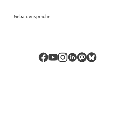
Gebärdensprache
Facebook
YouTube
Instagram
LinkedIn
Mastodon
Bluesky