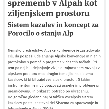
sprememb v Alpah kot
ziljenjskem prostoru
Sistem kazalev in koncept za
Porocilo o stanju Alp
Nemško predsedstvo Alpske konference je zasledovalo
cilj, da pospeši udejanjanje Alpske konvencije in njenih
protokolov s pomočjo programa v desetih točkah. Pri
tem pa naj bi udejanjanje vizije o trajnostnem razvoju v
alpskem prostoru med drugim temeljilo na sistemu
kazalcev, ki bi bil zajel ves alpski prostor. S takim
instrumentom je moč opazovati uspehe in probleme pri
uresničevanju in prikazati potrebo po ukrepanju.
Dolgoročno gledano naj bi takšen vsealpski sistem
kazalcev postal sestavni del Sistema za opazovanje in
informiranje o Alpah (SOIA).