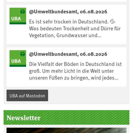
uns an Klimafolgen anpassen können:
@Umweltbundesamt, 06.08.2026
https://www.ardsounds.de/episode/urn
:ard:episode:0e7cf1c4b819c26d/
Es ist sehr trocken in Deutschland. 💦
Was bedeuten Trockenheit und Dürre für
Vegetation, Grundwasser und
Landwirtschaft? Ist das bereits der
Klimawandel? Und wie können wir uns
@Umweltbundesamt, 06.08.2026
anpassen?🤔Antworten auf diese und
weitere Fragen auf unserer Webseite:
Die Vielfalt der Böden in Deutschland ist
www.uba.de/trockenheit #Trockenheit
groß. Um mehr Licht in die Welt unter
#Klimawandel
unseren Füßen zu bringen, wird jedes
Jahr am 5. Dezember, dem
Internationalen Tag des Bodens, der
UBA auf Mastodon
„Boden des Jahres“ vorgestellt. Das UBA
unterstützt die Aktion. Wer sitzt im
Kuratorium, wie wird der Boden des
Newsletter
Jahres ausgewählt und was passiert
eigentlich während eines solchen
Bodenjahres? Infos dazu gibt es im