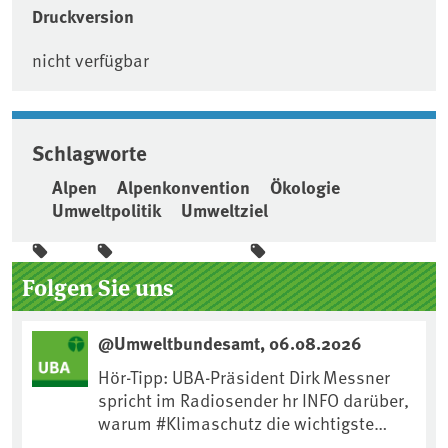
Druckversion
nicht verfügbar
Schlagworte
Alpen
Alpenkonvention
Ökologie
Umweltpolitik
Umweltziel
Seitenleiste
Folgen Sie uns
@Umweltbundesamt, 06.08.2026
Hör-Tipp: UBA-Präsident Dirk Messner
spricht im Radiosender hr INFO darüber,
warum #Klimaschutz die wichtigste
Maßnahme gegen #Hitze ist und wie wir