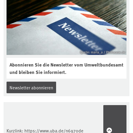
aktuellen Podcast „Soilcast“. Jetzt
reinhören:
https://soilcast.de/interview/sc202-
interview-die-kuer-der-krume/
Quelle: maria_a / Photocase.de
Abonnieren Sie die Newsletter vom Umweltbundesamt
und bleiben Sie informiert.
Newsletter abonnieren
Kurzlink:
https://www.uba.de/n6970de