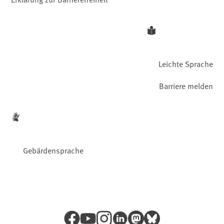
Leichte Sprache
Barriere melden
Gebärdensprache
Facebook
YouTube
Instagram
LinkedIn
Mastodon
Bluesky