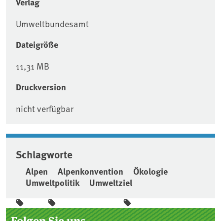
Verlag
Umweltbundesamt
Dateigröße
11,31 MB
Druckversion
nicht verfügbar
Schlagworte
Alpen
Alpenkonvention
Ökologie
Umweltpolitik
Umweltziel
Seitenleiste
Folgen Sie uns