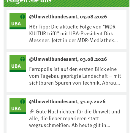
@Umweltbundesamt, 03.08.2026
Hör-Tipp: Die aktuelle Folge von "MDR
KULTUR trifft" mit UBA-Präsident Dirk
Messner. Jetzt in der MDR-Mediathek
nachhören:
https://www.mdr.de/kultur/podcast/tri
@Umweltbundesamt, 03.08.2026
fft/dirk-messner-audio-100.html
Ferropolis ist auf den ersten Blick eine
vom Tagebau geprägte Landschaft – mit
sichtbaren Spuren von Technik, Abraum
& tiefgreifenden Eingriffen in den Boden.
Doch diese Landschaft erzählt mehr als
@Umweltbundesamt, 31.07.2026
nur ihre bergbauliche Vergangenheit.
Hier lässt sich beobachten, wie sich aus
🎉 Gute Nachrichten für die Umwelt und
Kippenflächen lebendige Böden
alle, die lieber reparieren statt
entwickeln, Pflanzen Fuß fassen & neue
wegzuschmeißen: Ab heute gilt in
Lebensräume entstehen....
Deutschland für viele Elektrogeräte das