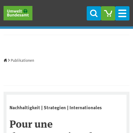
Direkt zum Inhalt
Direkt zum Hauptmenü
Direkt zur Fußzeile
Suche
Men
Startseite
Publikationen
Nachhaltigkeit | Strategien | Internationales
Pour une