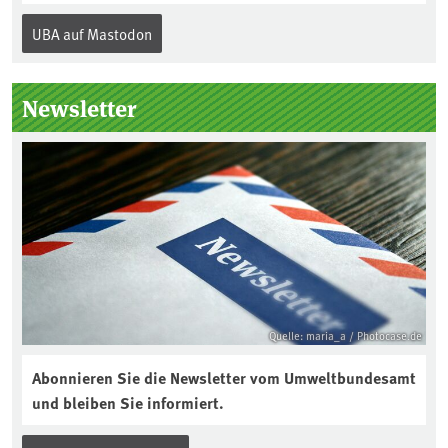
„Recht auf Reparatur“.Demnach müssen
UBA auf Mastodon
Hersteller allen Verbraucher*innen für
die folgenden Produkte – soweit
technisch möglich – nach Ablauf der
Newsletter
Gewährleistungsfrist Reparaturen zu
einem angemessenen Preis anbieten:
Quelle: maria_a / Photocase.de
Abonnieren Sie die Newsletter vom Umweltbundesamt
und bleiben Sie informiert.