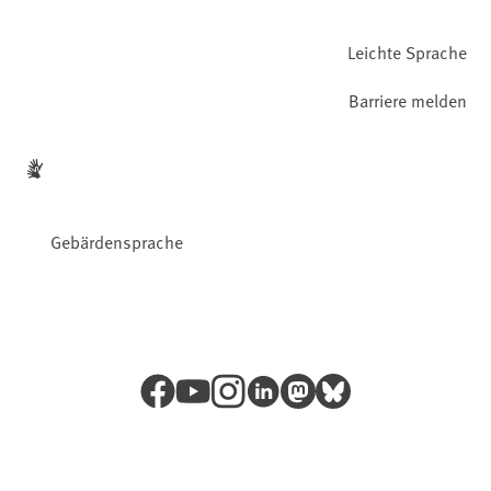
Leichte Sprache
Barriere melden
Gebärdensprache
Facebook
YouTube
Instagram
LinkedIn
Mastodon
Bluesky