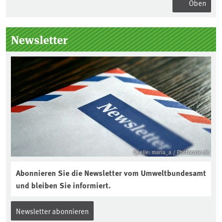
Oben
Seitenleiste
Newsletter
Quelle: maria_a / Photocase.de
Abonnieren Sie die Newsletter vom Umweltbundesamt
und bleiben Sie informiert.
Newsletter abonnieren