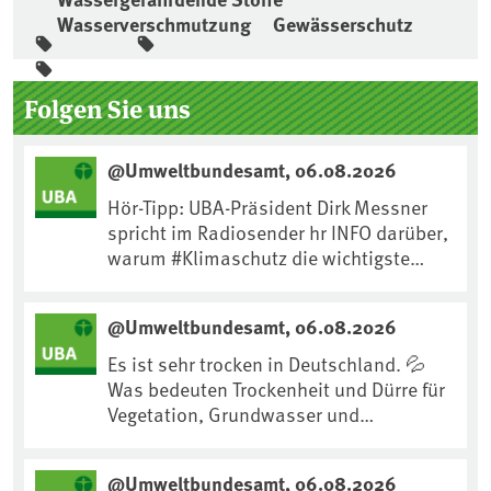
Wasserverschmutzung
Gewässerschutz
Seitenleiste
Folgen Sie uns
@Umweltbundesamt, 06.08.2026
Hör-Tipp: UBA-Präsident Dirk Messner
spricht im Radiosender hr INFO darüber,
warum #Klimaschutz die wichtigste
Maßnahme gegen #Hitze ist und wie wir
uns an Klimafolgen anpassen können:
@Umweltbundesamt, 06.08.2026
https://www.ardsounds.de/episode/urn
:ard:episode:0e7cf1c4b819c26d/
Es ist sehr trocken in Deutschland. 💦
Was bedeuten Trockenheit und Dürre für
Vegetation, Grundwasser und
Landwirtschaft? Ist das bereits der
Klimawandel? Und wie können wir uns
@Umweltbundesamt, 06.08.2026
anpassen?🤔Antworten auf diese und