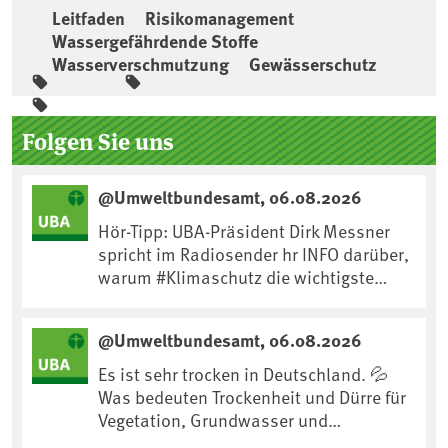
Leitfaden
Risikomanagement
Wassergefährdende Stoffe
Wasserverschmutzung
Gewässerschutz
Seitenleiste
Folgen Sie uns
@Umweltbundesamt, 06.08.2026
Hör-Tipp: UBA-Präsident Dirk Messner
spricht im Radiosender hr INFO darüber,
warum #Klimaschutz die wichtigste
Maßnahme gegen #Hitze ist und wie wir
uns an Klimafolgen anpassen können:
@Umweltbundesamt, 06.08.2026
https://www.ardsounds.de/episode/urn
:ard:episode:0e7cf1c4b819c26d/
Es ist sehr trocken in Deutschland. 💦
Was bedeuten Trockenheit und Dürre für
Vegetation, Grundwasser und
Landwirtschaft? Ist das bereits der