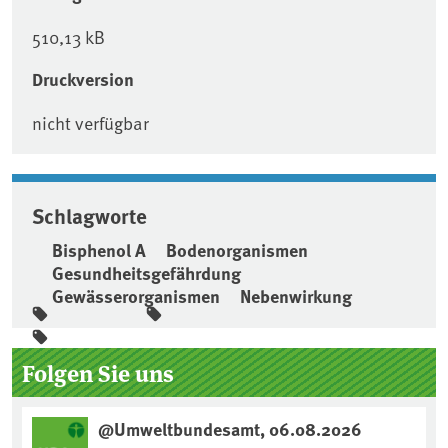
510,13 kB
Druckversion
nicht verfügbar
Schlagworte
Bisphenol A
Bodenorganismen
Gesundheitsgefährdung
Gewässerorganismen
Nebenwirkung
Seitenleiste
Folgen Sie uns
@Umweltbundesamt, 06.08.2026