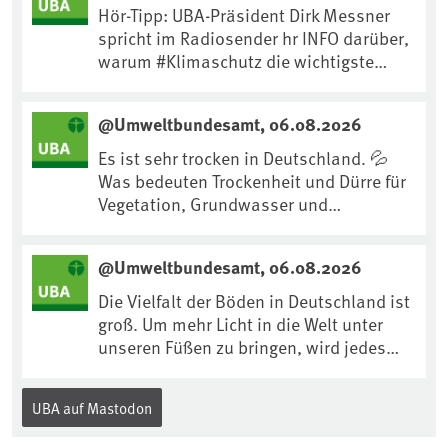
Hör-Tipp: UBA-Präsident Dirk Messner
spricht im Radiosender hr INFO darüber,
warum #Klimaschutz die wichtigste
Maßnahme gegen #Hitze ist und wie wir
uns an Klimafolgen anpassen können:
@Umweltbundesamt, 06.08.2026
https://www.ardsounds.de/episode/urn
:ard:episode:0e7cf1c4b819c26d/
Es ist sehr trocken in Deutschland. 💦
Was bedeuten Trockenheit und Dürre für
Vegetation, Grundwasser und
Landwirtschaft? Ist das bereits der
Klimawandel? Und wie können wir uns
@Umweltbundesamt, 06.08.2026
anpassen?🤔Antworten auf diese und
weitere Fragen auf unserer Webseite:
Die Vielfalt der Böden in Deutschland ist
www.uba.de/trockenheit #Trockenheit
groß. Um mehr Licht in die Welt unter
#Klimawandel
unseren Füßen zu bringen, wird jedes
Jahr am 5. Dezember, dem
Internationalen Tag des Bodens, der
UBA auf Mastodon
„Boden des Jahres“ vorgestellt. Das UBA
unterstützt die Aktion. Wer sitzt im