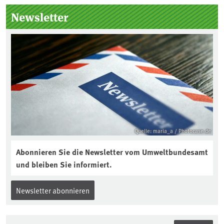
Kuratorium, wie wird der Boden des
Newsletter
Jahres ausgewählt und was passiert
eigentlich während eines solchen
Bodenjahres? Infos dazu gibt es im
aktuellen Podcast „Soilcast“. Jetzt
reinhören:
https://soilcast.de/interview/sc202-
interview-die-kuer-der-krume/
Quelle: maria_a / Photocase.de
Abonnieren Sie die Newsletter vom Umweltbundesamt
und bleiben Sie informiert.
Newsletter abonnieren