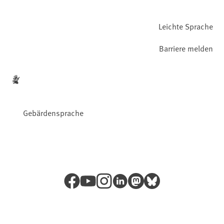
Leichte Sprache
Barriere melden
Gebärdensprache
Facebook
YouTube
Instagram
LinkedIn
Mastodon
Bluesky