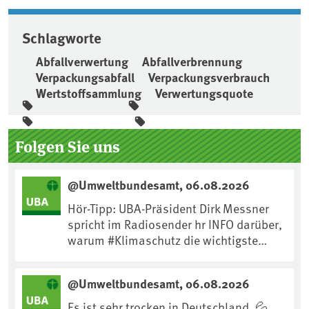
Schlagworte
Abfallverwertung
Abfallverbrennung
Verpackungsabfall
Verpackungsverbrauch
Wertstoffsammlung
Verwertungsquote
Seitenleiste
Folgen Sie uns
@Umweltbundesamt, 06.08.2026
Hör-Tipp: UBA-Präsident Dirk Messner
spricht im Radiosender hr INFO darüber,
warum #Klimaschutz die wichtigste
Maßnahme gegen #Hitze ist und wie wir
uns an Klimafolgen anpassen können:
@Umweltbundesamt, 06.08.2026
https://www.ardsounds.de/episode/urn
:ard:episode:0e7cf1c4b819c26d/
Es ist sehr trocken in Deutschland. 💦