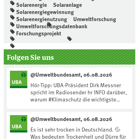
Solarenergie
Solaranlage
Solarenergiegewinnung
Solarenergienutzung
Umweltforschung
Umweltforschungsdatenbank
Forschungsprojekt
Seitenleiste
Folgen Sie uns
@Umweltbundesamt, 06.08.2026
Hör-Tipp: UBA-Präsident Dirk Messner
spricht im Radiosender hr INFO darüber,
warum #Klimaschutz die wichtigste
Maßnahme gegen #Hitze ist und wie wir
uns an Klimafolgen anpassen können:
@Umweltbundesamt, 06.08.2026
https://www.ardsounds.de/episode/urn
:ard:episode:0e7cf1c4b819c26d/
Es ist sehr trocken in Deutschland. 💦
Was bedeuten Trockenheit und Dürre für