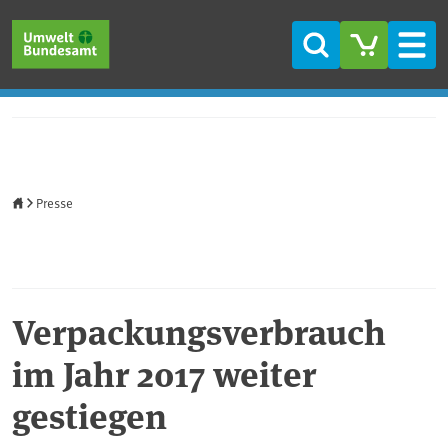
Direkt zum Inhalt
Direkt zum Hauptmenü
Direkt zur Fußzeile
Suche
Men
Startseite
Presse
Verpackungsverbrauch
im Jahr 2017 weiter
gestiegen